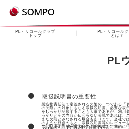
PL・リコールクラブ
PL・リコール
トップ
とは？
PL
取扱説明書の重要性
製造物責任法で定義される欠陥の一つである『
の欠陥』の対象にもなる取扱説明書。必要な表
をしっかり記載することも大事であるが、利用
っかりとその内容が伝わらない表現であれば、
また欠陥とみなされる場合もあります。当社で
のような観点のもと、取扱説明書等のレビュー
製品不具合解析の進め方
ております。第三者の目による確認を定期的に